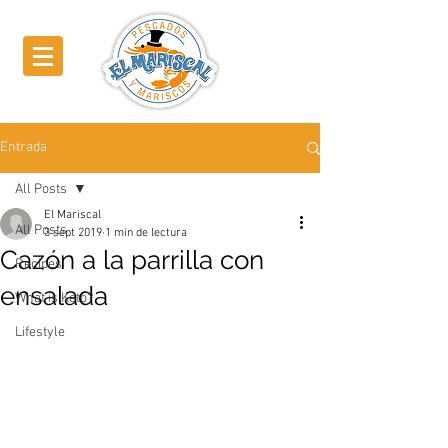
Entrada
All Posts
El Mariscal
All Posts
3 sept 2019
1 min de lectura
Cazón a la parrilla con
Recipes
ensalada
What is Keto?
Lifestyle