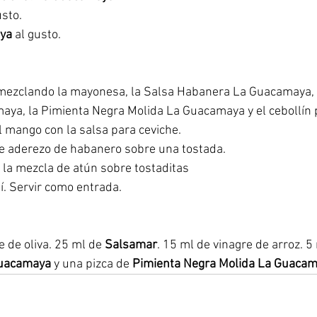
usto.
aya
 al gusto.
 mezclando la mayonesa, la Salsa Habanera La Guacamaya, 
aya, la Pimienta Negra Molida La Guacamaya y el cebollín p
l mango con la salsa para ceviche.
de aderezo de habanero sobre una tostada.
e la mezcla de atún sobre tostaditas
lí. Servir como entrada.
 de oliva. 25 ml de 
Salsamar
. 15 ml de vinagre de arroz. 5
Guacamaya
 y una pizca de 
Pimienta Negra Molida La Guacam