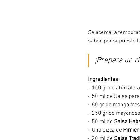
Se acerca la temporad
sabor, por supuesto l
¡Prepara un ri
Ingredientes
·  150 gr de atún alet
·  50 ml de Salsa para
·  80 gr de mango fre
·  250 gr de mayonesa
·  50 ml de 
Salsa Hab
·  Una pizca de 
Pimien
·  20 ml de 
Salsa Trad