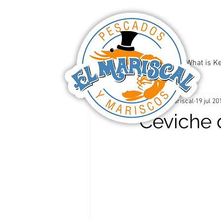
All Posts
Recipes
What is K
El Mariscal
19 jul 20
Ceviche 