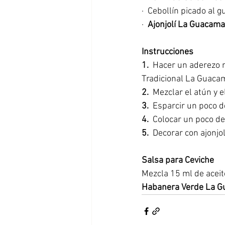
·  Cebollín picado al g
·  
Ajonjolí La Guacam
Instrucciones
1.
  Hacer un aderezo
Tradicional La Guacam
2.  
Mezclar el atún y e
3. 
 Esparcir un poco 
4.
  Colocar un poco d
5. 
 Decorar con ajonjo
Salsa para Ceviche
Mezcla 15 ml de aceite
Habanera Verde La 