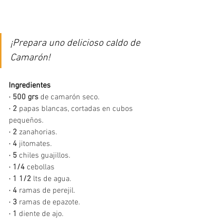
¡Prepara uno delicioso caldo de 
Camarón!
Ingredientes
· 500 grs
 de camarón seco.
· 2
 papas blancas, cortadas en cubos 
pequeños. 
· 2
 zanahorias.
· 4
 jitomates.
· 5
 chiles guajillos.
· 1/4 
cebollas
· 1 1/2
 lts de agua.
· 4
 ramas de perejil.
· 3
 ramas de epazote.
· 1
 diente de ajo.