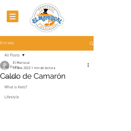
Entrada
All Posts
El Mariscal
All Posts
17 ene 2022
1 min de lectura
Caldo de Camarón
Recipes
What is Keto?
Lifestyle