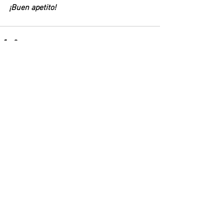
¡Buen apetito!
Ver todo
Entradas recientes