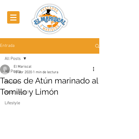
Entrada
All Posts
El Mariscal
All Posts
10 abr 2020
1 min de lectura
Tacos de Atún marinado al
Recipes
Tomillo y Limón
What is Keto?
Lifestyle